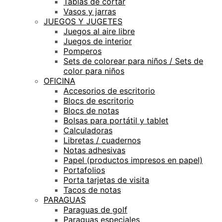
Tablas de cortar
Vasos y jarras
JUEGOS Y JUGETES
Juegos al aire libre
Juegos de interior
Pomperos
Sets de colorear para niños / Sets de
color para niños
OFICINA
Accesorios de escritorio
Blocs de escritorio
Blocs de notas
Bolsas para portátil y tablet
Calculadoras
Libretas / cuadernos
Notas adhesivas
Papel (productos impresos en papel)
Portafolios
Porta tarjetas de visita
Tacos de notas
PARAGUAS
Paraguas de golf
Paraguas especiales