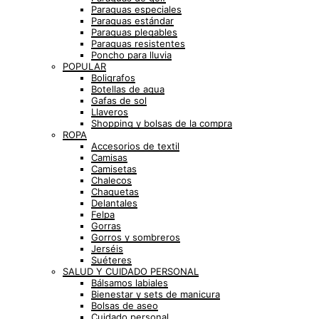
Paraguas especiales
Paraguas estándar
Paraguas plegables
Paraguas resistentes
Poncho para lluvia
POPULAR
Boligrafos
Botellas de agua
Gafas de sol
Llaveros
Shopping y bolsas de la compra
ROPA
Accesorios de textil
Camisas
Camisetas
Chalecos
Chaquetas
Delantales
Felpa
Gorras
Gorros y sombreros
Jerséis
Suéteres
SALUD Y CUIDADO PERSONAL
Bálsamos labiales
Bienestar y sets de manicura
Bolsas de aseo
Cuidado personal