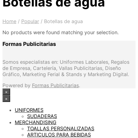
Botellas de agua
Home
/
Popular
/
Botellas de agua
No products were found matching your selection.
Formas Publicitarias
Somos especialistas en: Uniformes Laborales, Regalos
de Empresa, Cartelería, Vallas Publicitarias, Diseño
Gráfico, Marketing Ferial & Stands y Marketing Digital.
Powered by
Formas Publicitarias
.
×
×
UNIFORMES
SUDADERAS
MERCHANDISING
TOALLAS PERSONALIZADAS
ARTICULOS PARA BEBIDAS