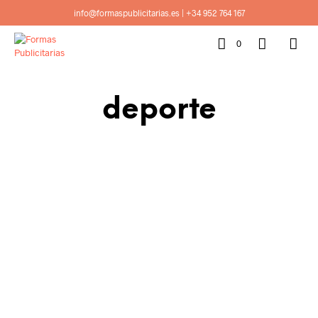
info@formaspublicitarias.es
|
+34 952 764 167
0
deporte
2,56
€
–
2,68
€
SELECT OPTIONS