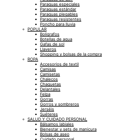
Paraguas especiales
Paraguas estándar
Paraguas plegables
Paraguas resistentes
Poncho para lluvia
POPULAR
Boligrafos
Botellas de agua
Gafas de sol
Llaveros
Shopping y bolsas de la compra
ROPA
Accesorios de textil
Camisas
Camisetas
Chalecos
Chaquetas
Delantales
Felpa
Gorras
Gorros y sombreros
Jerséis
Suéteres
SALUD Y CUIDADO PERSONAL
Bálsamos labiales
Bienestar y sets de manicura
Bolsas de aseo
Cuidado personal