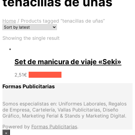
tenacillas de uñas
Home
/
Products tagged “tenacillas de uñas”
Showing the single result
Set de manicura de viaje «Seki»
2,51
€
Select options
Formas Publicitarias
Somos especialistas en: Uniformes Laborales, Regalos
de Empresa, Cartelería, Vallas Publicitarias, Diseño
Gráfico, Marketing Ferial & Stands y Marketing Digital.
Powered by
Formas Publicitarias
.
×