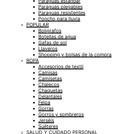
Paraguas estándar
Paraguas plegables
Paraguas resistentes
Poncho para lluvia
POPULAR
Boligrafos
Botellas de agua
Gafas de sol
Llaveros
Shopping y bolsas de la compra
ROPA
Accesorios de textil
Camisas
Camisetas
Chalecos
Chaquetas
Delantales
Felpa
Gorras
Gorros y sombreros
Jerséis
Suéteres
SALUD Y CUIDADO PERSONAL