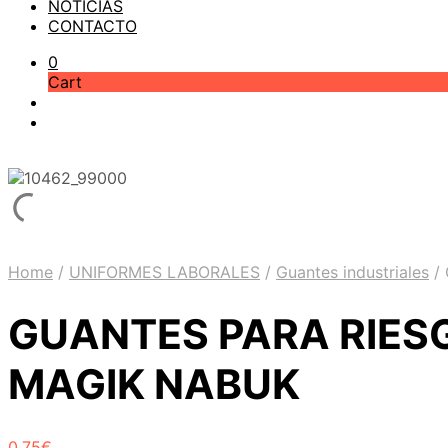
NOTICIAS
CONTACTO
0
Cart
Home
/
UNIFORMES LABORALES
/
Guantes industriales
/
GUANTES PARA RIES
MAGIK NABUK
0,75
€