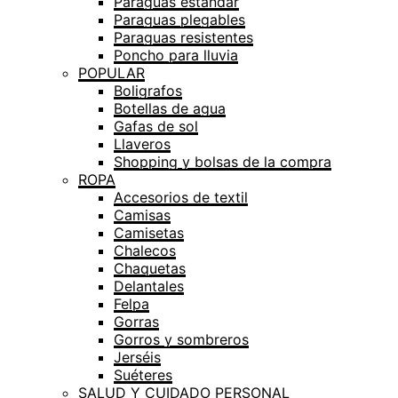
Paraguas estándar
Paraguas plegables
Paraguas resistentes
Poncho para lluvia
POPULAR
Boligrafos
Botellas de agua
Gafas de sol
Llaveros
Shopping y bolsas de la compra
ROPA
Accesorios de textil
Camisas
Camisetas
Chalecos
Chaquetas
Delantales
Felpa
Gorras
Gorros y sombreros
Jerséis
Suéteres
SALUD Y CUIDADO PERSONAL