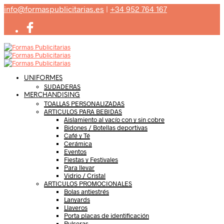
info@formaspublicitarias.es
|
+34 952 764 167
UNIFORMES
SUDADERAS
MERCHANDISING
TOALLAS PERSONALIZADAS
ARTICULOS PARA BEBIDAS
Aislamiento al vacío con y sin cobre
Bidones / Botellas deportivas
Café y Té
Cerámica
Eventos
Fiestas y Festivales
Para llevar
Vidrio / Cristal
ARTICULOS PROMOCIONALES
Bolas antiestrés
Lanyards
Llaveros
Porta placas de identificación
Pulseras