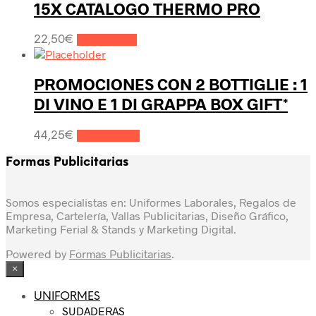
15X CATALOGO THERMO PRO
22,50
€
Read more
PROMOCIONES CON 2 BOTTIGLIE : 1
DI VINO E 1 DI GRAPPA BOX GIFT*
44,25
€
Add to cart
Formas Publicitarias
Somos especialistas en: Uniformes Laborales, Regalos de
Empresa, Cartelería, Vallas Publicitarias, Diseño Gráfico,
Marketing Ferial & Stands y Marketing Digital.
Powered by
Formas Publicitarias
.
×
UNIFORMES
SUDADERAS