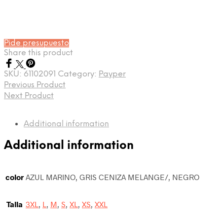
Online
Hola, como puedo ayudarle?
Pide presupuesto
Share this product
SKU:
61102091
Category:
Payper
Previous Product
Next Product
Additional information
Additional information
color
AZUL MARINO, GRIS CENIZA MELANGE/, NEGRO
Talla
3XL
,
L
,
M
,
S
,
XL
,
XS
,
XXL