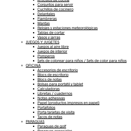
Conjuntos para servir
Cuchillos de cocinero
Delantales
Fiambreras
Mantas
Relojes y estaciones meteorológicas
Tablas de cortar
Vasos y jarras
JUEGOS Y JUGETES
Juegos al aire libre
Juegos de interior
Pomperos
Sets de colorear para niños / Sets de color para niños
OFICINA
Accesorios de escritorio
Blocs de escritorio
Blocs de notas
Bolsas para portátil y tablet
Calculadoras
Libretas / cuadernos
Notas adhesivas
Papel (productos impresos en papel)
Portafolios
Porta tarjetas de visita
Tacos de notas
PARAGUAS
Paraguas de golf
Paraguas especiales