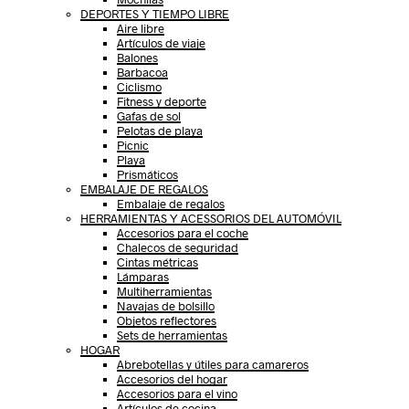
DEPORTES Y TIEMPO LIBRE
Aire libre
Artículos de viaje
Balones
Barbacoa
Ciclismo
Fitness y deporte
Gafas de sol
Pelotas de playa
Picnic
Playa
Prismáticos
EMBALAJE DE REGALOS
Embalaje de regalos
HERRAMIENTAS Y ACESSORIOS DEL AUTOMÓVIL
Accesorios para el coche
Chalecos de seguridad
Cintas métricas
Lámparas
Multiherramientas
Navajas de bolsillo
Objetos reflectores
Sets de herramientas
HOGAR
Abrebotellas y útiles para camareros
Accesorios del hogar
Accesorios para el vino
Artículos de cocina