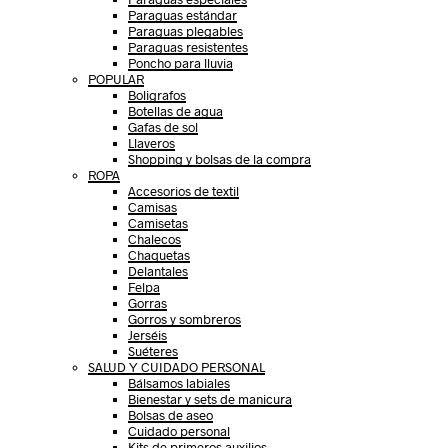
Paraguas estándar
Paraguas plegables
Paraguas resistentes
Poncho para lluvia
POPULAR
Boligrafos
Botellas de agua
Gafas de sol
Llaveros
Shopping y bolsas de la compra
ROPA
Accesorios de textil
Camisas
Camisetas
Chalecos
Chaquetas
Delantales
Felpa
Gorras
Gorros y sombreros
Jerséis
Suéteres
SALUD Y CUIDADO PERSONAL
Bálsamos labiales
Bienestar y sets de manicura
Bolsas de aseo
Cuidado personal
Kits de primeros auxilios