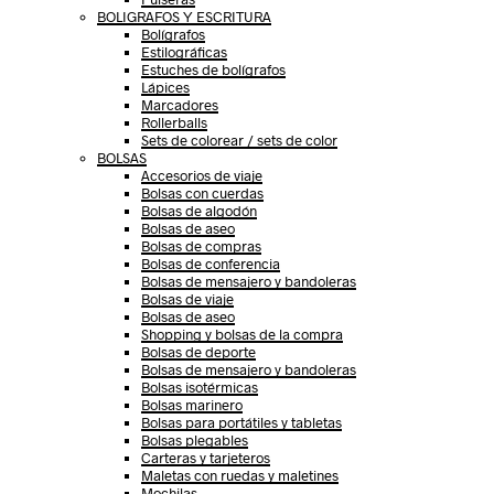
BOLIGRAFOS Y ESCRITURA
Bolígrafos
Estilográficas
Estuches de bolígrafos
Lápices
Marcadores
Rollerballs
Sets de colorear / sets de color
BOLSAS
Accesorios de viaje
Bolsas con cuerdas
Bolsas de algodón
Bolsas de aseo
Bolsas de compras
Bolsas de conferencia
Bolsas de mensajero y bandoleras
Bolsas de viaje
Bolsas de aseo
Shopping y bolsas de la compra
Bolsas de deporte
Bolsas de mensajero y bandoleras
Bolsas isotérmicas
Bolsas marinero
Bolsas para portátiles y tabletas
Bolsas plegables
Carteras y tarjeteros
Maletas con ruedas y maletines
Mochilas