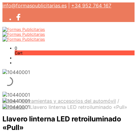
info@formaspublicitarias.es
|
+34 952 764 167
0
Cart
Home
/
Herramientas y accesorios del automóvil
/
Lámparas
/
Llavero linterna LED retroiluminado «Pull»
Llavero linterna LED retroiluminado
«Pull»