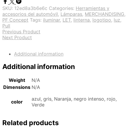
SKU:
12ed8a3b6e6c
Categories:
Herramientas y
accesorios del automóvil
,
Lámparas
,
MERCHANDISING
,
PF Concept
Tags:
iluminar
,
LET
,
linterna
,
logotipo
,
luz
,
Pull
Previous Product
Next Product
Additional information
Additional information
Weight
N/A
Dimensions
N/A
azul, gris, Naranja, negro intenso, rojo,
color
Verde
Related products