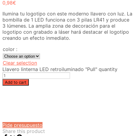
0,98
€
Ilumina tu logotipo con este moderno llavero con luz. La
bombilla de 1 LED funciona con 3 pilas LR41 y produce
3 lúmenes. La amplia zona de decoración para el
logotipo con grabado a láser hará destacar el logotipo
creando un efecto inmediato.
color
:
Clear selection
Llavero linterna LED retroiluminado "Pull" quantity
Add to cart
Beatriz Molina
Online
Hola, como puedo ayudarle?
Pide presupuesto
Share this product