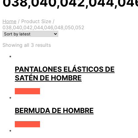
038,040,042,044,04
Home
/
Product Size
/
038,040,042,044,046,048,050,052
Showing all 3 results
PANTALONES ELÁSTICOS DE
SATÉN DE HOMBRE
Read more
BERMUDA DE HOMBRE
Read more