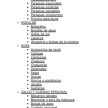
Paraguas especiales
Paraguas estándar
Paraguas plegables
Paraguas resistentes
Poncho para lluvia
POPULAR
Boligrafos
Botellas de agua
Gafas de sol
Llaveros
Shopping y bolsas de la compra
ROPA
Accesorios de textil
Camisas
Camisetas
Chalecos
Chaquetas
Delantales
Felpa
Gorras
Gorros y sombreros
Jerséis
Suéteres
SALUD Y CUIDADO PERSONAL
Bálsamos labiales
Bienestar y sets de manicura
Bolsas de aseo
Cuidado personal