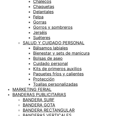
Chalecos
Chaquetas
Delantales
Felpa
Gorras
Gorros y sombreros
Jerséis
Suéteres
SALUD Y CUIDADO PERSONAL
Bálsamos labiales
Bienestar y sets de manicura
Bolsas de aseo
Cuidado personal
Kits de primeros auxilios
Paquetes fríos y calientes
Protección
Toallas personalizadas
MARKETING FERIAL
BANDERAS PUBLICITARIAS
BANDERA SURF
BANDERA GOTA
BANDERA RECTANGULAR
BANDERAS VERTICALES